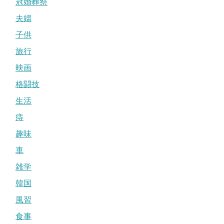
冠婚葬祭
夫婦
子供
旅行
映画
格闘技
生活
痔
趣味
車
雑学
韓国
風習
食事