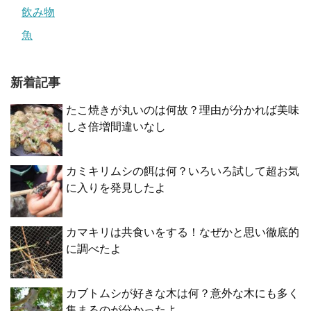
飲み物
魚
新着記事
たこ焼きが丸いのは何故？理由が分かれば美味
しさ倍増間違いなし
カミキリムシの餌は何？いろいろ試して超お気
に入りを発見したよ
カマキリは共食いをする！なぜかと思い徹底的
に調べたよ
カブトムシが好きな木は何？意外な木にも多く
集まるのが分かったよ