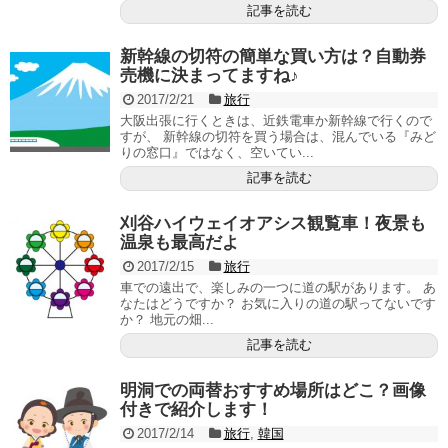
記事を読む
新幹線の切符の簡単な買い方は？自動券
売機に決まってますね♪
2017/2/21
旅行
大阪出張に行くときは、近鉄電車か新幹線で行くので
すが、 新幹線の切符を買う場合は、混んでいる『みど
りの窓口』ではなく、空いてい...
記事を読む
刈谷ハイウェイオアシス観覧車！夜景も
温泉も最高だよ
2017/2/15
旅行
車での遠出で、楽しみの一つに道の駅があります。 あ
なたはどうですか？ お気に入りの道の駅ってないです
か？ 地元の畑...
記事を読む
明洞での両替おすすめ場所はどこ？画像
付きで紹介します！
2017/2/14
旅行
,
韓国