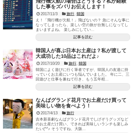
飛行機欠航の場合はどうする？私が経験
した事をズバリお伝えします！
2017/11/3
旅行
,
韓国
え！「飛行機が欠航！」飛ばないの？ 急にそんな事に
なってしまったら、楽しい空の旅が台無しになってし
まいますよね。 楽しみにしてい...
記事を読む
韓国人が喜ぶ日本お土産は？私が渡して
大成功した10品はこれだよ♪
2017/10/20
旅行
,
韓国
韓国によく遊びに行く筆者ですが、韓国人の友達に持
っていくお土産にいつも悩んでいました。 年に二、三
回遊びと仕事を兼ねて行き、もう五年程...
記事を読む
なんばグランド花月でお土産だけ買って
美味しい物を食べよう！
2017/4/13
旅行
吉本新喜劇なんばグランド花月でしげぞうグッズなど
のお土産だけ買い、できれば美味しいランチも楽しみ
たい(^^♪ そうですね、大阪...