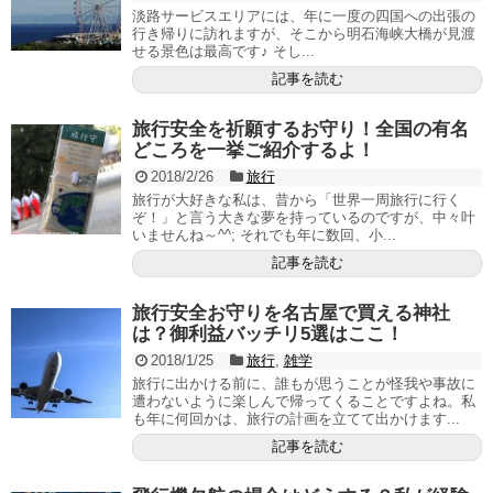
淡路サービスエリアには、年に一度の四国への出張の
行き帰りに訪れますが、そこから明石海峡大橋が見渡
せる景色は最高です♪ そし...
記事を読む
旅行安全を祈願するお守り！全国の有名
どころを一挙ご紹介するよ！
2018/2/26
旅行
旅行が大好きな私は、昔から「世界一周旅行に行く
ぞ！」と言う大きな夢を持っているのですが、中々叶
いませんね～^^; それでも年に数回、小...
記事を読む
旅行安全お守りを名古屋で買える神社
は？御利益バッチリ5選はここ！
2018/1/25
旅行
,
雑学
旅行に出かける前に、誰もが思うことが怪我や事故に
遭わないように楽しんで帰ってくることですよね。私
も年に何回かは、旅行の計画を立てて出かけます...
記事を読む