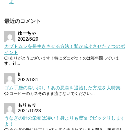
よ
最近のコメント
ゆーちゃ
2022/6/29
カブトムシを長生きさせる方法！私が成功させた７つのポ
イント
ありがとうございます！特にダニがつくのは毎年困っていま
す。針...
k
2022/1/31
ゴム手袋の臭い消し！あの悪臭を退治した方法を大特集
コーヒーのカスそのまま流さないでください…
もりもり
2021/10/23
うなぎの肝の栄養は凄い！身よりも豊富でビックリします
よ！
うなぎの肝にはプリン体も多く含まれていると聞き、痛風持ち