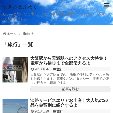
せきさるぶろぐ
ちょっと気になる事、知りたい事が有れば覗いてください！役立
つサイトです。
ホーム
旅行
「
旅行
」
一覧
大阪駅から天満駅へのアクセス大特集！
電車から徒歩まで全部伝えるよ
2018/10/6
旅行
大阪駅から天満駅までの、簡単で便利なアクセス方法
をお伝えします。電車やバス、タクシー、徒歩での楽
しい行き方も最高ですよ！
記事を読む
淡路サービスエリアお土産！大人気の20
品を金額別に紹介するよ
2018/6/29
旅行