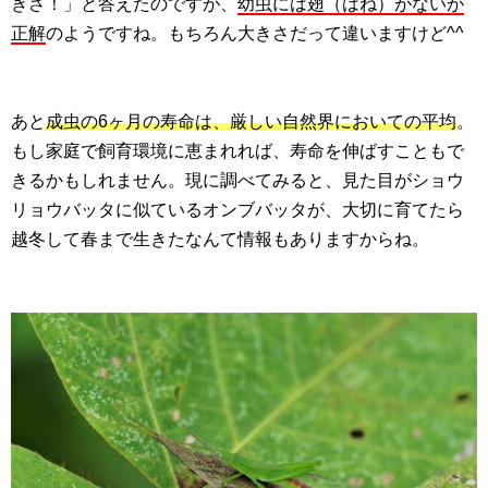
きさ！」と答えたのですが、
幼虫には翅（はね）がないが
正解
のようですね。もちろん大きさだって違いますけど^^
あと
成虫の6ヶ月の寿命は、厳しい自然界においての平均
。
もし家庭で飼育環境に恵まれれば、寿命を伸ばすこともで
きるかもしれません。現に調べてみると、見た目がショウ
リョウバッタに似ているオンブバッタが、大切に育てたら
越冬して春まで生きたなんて情報もありますからね。