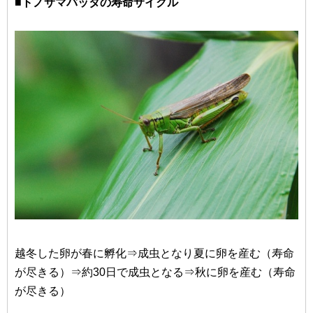
■トノサマバッタの寿命サイクル
越冬した卵が春に孵化⇒成虫となり夏に卵を産む（寿命
が尽きる）⇒約30日で成虫となる⇒秋に卵を産む（寿命
が尽きる）