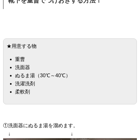
靴下を重曹でつけおきする方法！
★用意する物
重曹
洗面器
ぬるま湯（30℃～40℃）
洗濯洗剤
柔軟剤
①洗面器にぬるま湯を溜めます。
↓ ↓