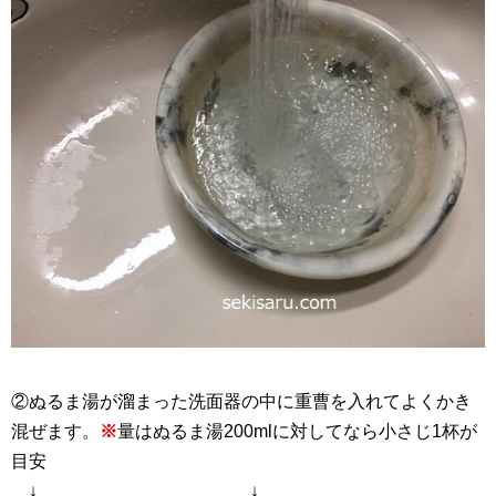
②ぬるま湯が溜まった洗面器の中に重曹を入れてよくかき
混ぜます。
※
量はぬるま湯200mlに対してなら小さじ1杯が
目安
↓ ↓