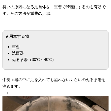
臭いの原因になる足自体を、重曹で綺麗にするのも有効で
す。その方法が重曹の足湯。
★用意する物
重曹
洗面器
ぬるま湯（30℃～40℃）
①洗面器の中に足を入れても溢れないぐらいのぬるま湯を
溜めます。
↓ ↓