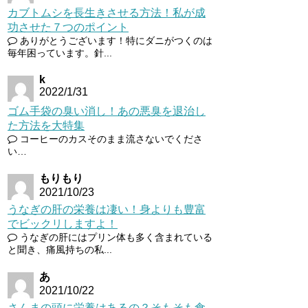
カブトムシを長生きさせる方法！私が成
功させた７つのポイント
ありがとうございます！特にダニがつくのは
毎年困っています。針...
k
2022/1/31
ゴム手袋の臭い消し！あの悪臭を退治し
た方法を大特集
コーヒーのカスそのまま流さないでくださ
い…
もりもり
2021/10/23
うなぎの肝の栄養は凄い！身よりも豊富
でビックリしますよ！
うなぎの肝にはプリン体も多く含まれている
と聞き、痛風持ちの私...
あ
2021/10/22
さんまの頭に栄養はあるの？そもそも食