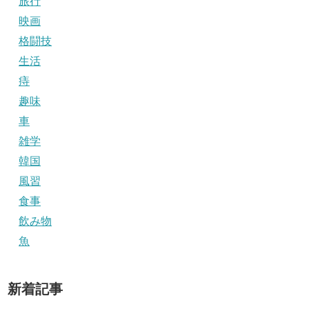
旅行
映画
格闘技
生活
痔
趣味
車
雑学
韓国
風習
食事
飲み物
魚
新着記事