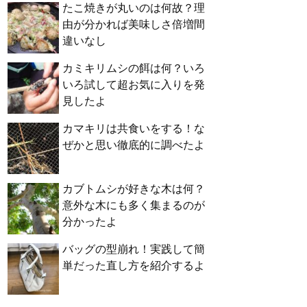
たこ焼きが丸いのは何故？理
由が分かれば美味しさ倍増間
違いなし
カミキリムシの餌は何？いろ
いろ試して超お気に入りを発
見したよ
カマキリは共食いをする！な
ぜかと思い徹底的に調べたよ
カブトムシが好きな木は何？
意外な木にも多く集まるのが
分かったよ
バッグの型崩れ！実践して簡
単だった直し方を紹介するよ