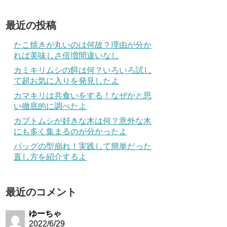
最近の投稿
たこ焼きが丸いのは何故？理由が分か
れば美味しさ倍増間違いなし
カミキリムシの餌は何？いろいろ試し
て超お気に入りを発見したよ
カマキリは共食いをする！なぜかと思
い徹底的に調べたよ
カブトムシが好きな木は何？意外な木
にも多く集まるのが分かったよ
バッグの型崩れ！実践して簡単だった
直し方を紹介するよ
最近のコメント
ゆーちゃ
2022/6/29